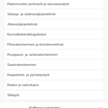
Rakennusten purkutyöt ja iskuvasaratyöt
Salaoja- ja sadevesijärjestelmät
Jätevesijärjestelmät
Kunnallistekniikkapalvelut
Piharakentaminen ja kivirakennelmat
Ruoppaus- ja rantarakentaminen
Saarirakentaminen
Kaapelointi- ja pylvästystyöt
Radon ja radonkaivo
Siltatyöt
Hallinnoi evästeiden