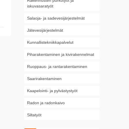
Rakennusten purkutyöt ja
iskuvasaratyöt
Salaoja- ja sadevesijärjestelmät
Jätevesijärjestelmät
Kunnallistekniikkapalvelut
Piharakentaminen ja kivirakennelmat
Ruoppaus- ja rantarakentaminen
Saarirakentaminen
Kaapelointi- ja pylvästystyöt
Radon ja radonkaivo
Siltatyöt