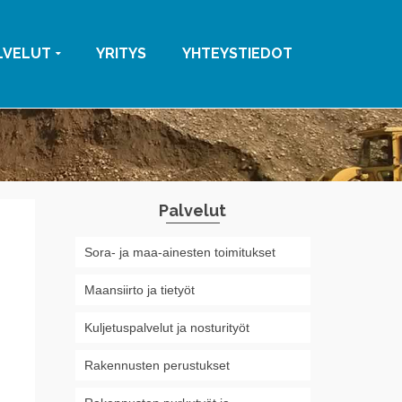
LVELUT
YRITYS
YHTEYSTIEDOT
Palvelut
Sora- ja maa-ainesten toimitukset
Maansiirto ja tietyöt
Kuljetuspalvelut ja nosturityöt
Rakennusten perustukset