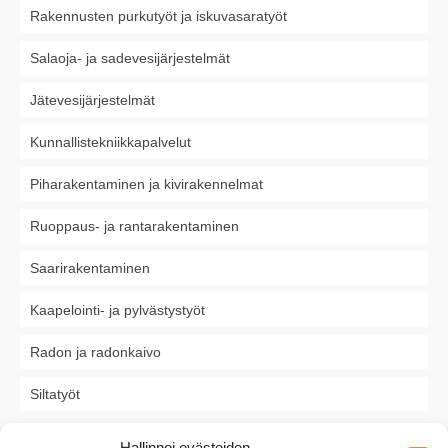
Rakennusten purkutyöt ja iskuvasaratyöt
Salaoja- ja sadevesijärjestelmät
Jätevesijärjestelmät
Kunnallistekniikkapalvelut
Piharakentaminen ja kivirakennelmat
Ruoppaus- ja rantarakentaminen
Saarirakentaminen
Kaapelointi- ja pylvästystyöt
Radon ja radonkaivo
Siltatyöt
Hallinnoi evästeiden